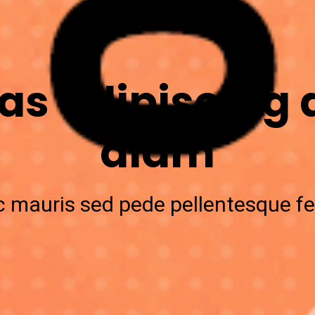
s adipiscing 
diam
c mauris sed pede pellentesque 